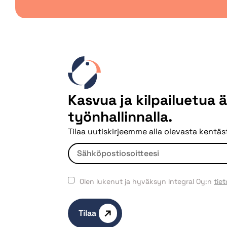
Kasvua ja kilpailuetua 
työnhallinnalla.
Tilaa uutiskirjeemme alla olevasta kentäst
Olen lukenut ja hyväksyn Integral Oy:n
tie
Tilaa