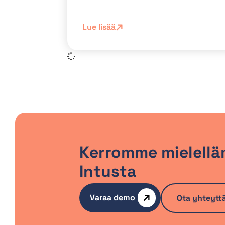
Lue lisää
Kerromme mielellä
Intusta
Varaa demo
Ota yhteytt