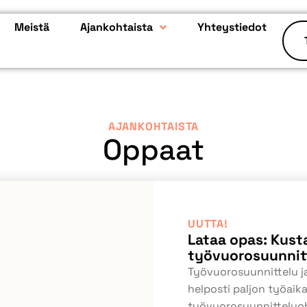
Meistä
Ajankohtaista
Yhteystiedot
AJANKOHTAISTA
Oppaat
UUTTA!
Lataa opas: Kus
työvuorosuunnit
Työvuorosuunnittelu ja
helposti paljon työai
työvuorosuunnitteluoh