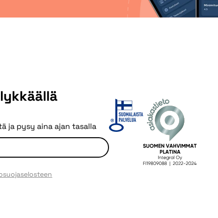
älykkäällä
ä ja pysy aina ajan tasalla
tosuojaselosteen