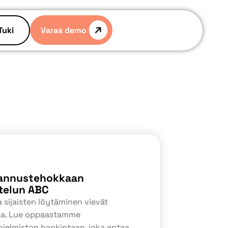
Varaa demo
Tuki
tannustehokkaan
telun ABC
 sijaisten löytäminen vievät
kaa. Lue oppaastamme
jelmiston hankintaan, joka antaa