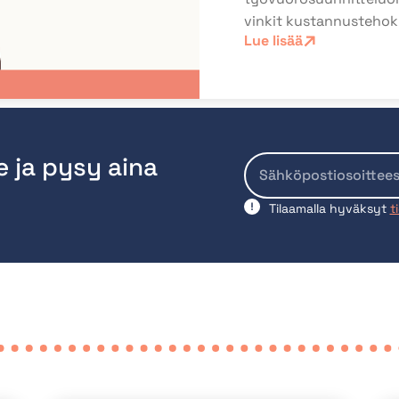
vinkit kustannusteho
Lue lisää
e ja pysy aina
Tilaamalla hyväksyt
t