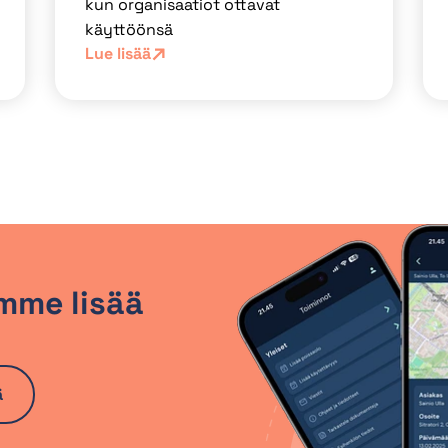
kun organisaatiot ottavat
käyttöönsä
Lue lisää
mme lisää
ä