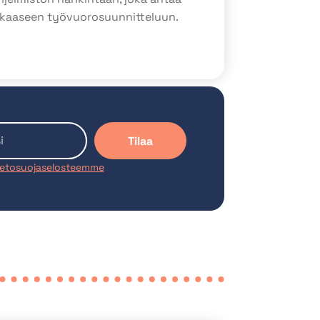
kkaaseen työvuorosuunnitteluun.
Tilaa
ietosuojaselosteemme