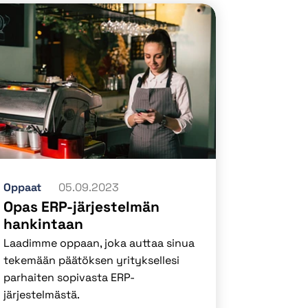
Oppaat
05.09.2023
Opas ERP-järjestelmän
hankintaan
Laadimme oppaan, joka auttaa sinua
tekemään päätöksen yrityksellesi
parhaiten sopivasta ERP-
järjestelmästä.