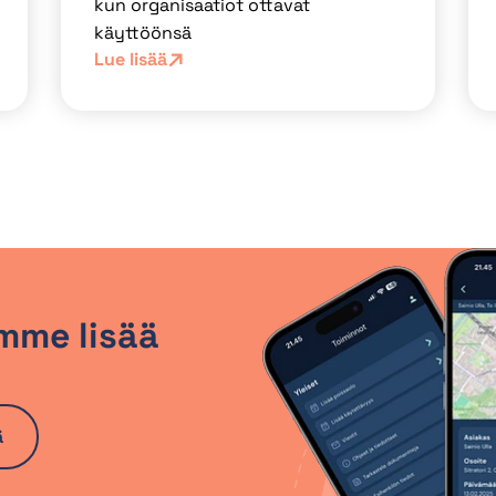
kun organisaatiot ottavat
käyttöönsä
Lue lisää
mme lisää
ä