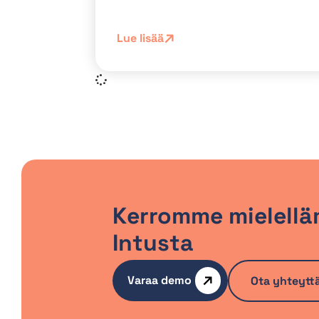
Lue lisää
Kerromme mielellä
Intusta
Varaa demo
Ota yhteytt