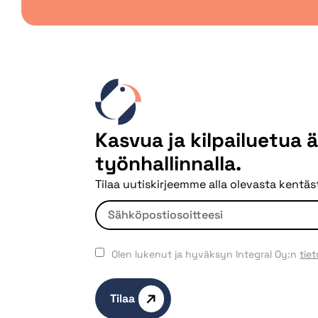
Kasvua ja kilpailuetua 
työnhallinnalla.
Tilaa uutiskirjeemme alla olevasta kentäst
Olen lukenut ja hyväksyn Integral Oy:n
tie
Tilaa