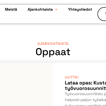
Meistä
Ajankohtaista
Yhteystiedot
AJANKOHTAISTA
Oppaat
UUTTA!
Lataa opas: Kus
työvuorosuunnit
Työvuorosuunnittelu ja
helposti paljon työai
työvuorosuunnitteluoh