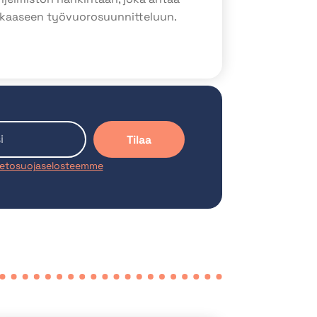
kkaaseen työvuorosuunnitteluun.
Tilaa
ietosuojaselosteemme