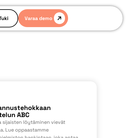
Varaa demo
Tuki
tannustehokkaan
telun ABC
 sijaisten löytäminen vievät
kaa. Lue oppaastamme
jelmiston hankintaan, joka antaa