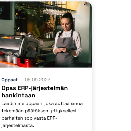
Oppaat
05.09.2023
Opas ERP-järjestelmän
hankintaan
Laadimme oppaan, joka auttaa sinua
tekemään päätöksen yrityksellesi
parhaiten sopivasta ERP-
järjestelmästä.