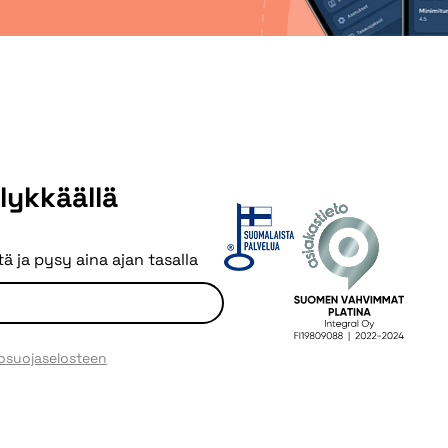
älykkäällä
ä ja pysy aina ajan tasalla
tosuojaselosteen