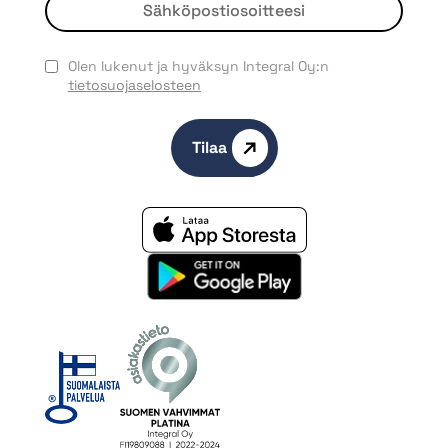
Olen lukenut ja hyväksyn Integral Oy:n
tietosuojaselosteen
Tilaa