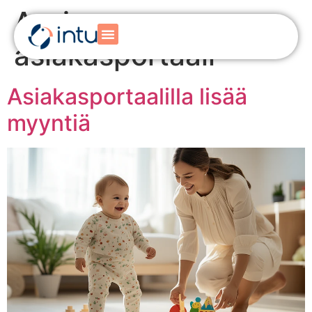
Avainsana:
asiakasportaali
Asiakasportaalilla lisää
myyntiä