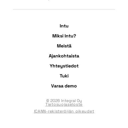
Intu
Miksi Intu?
Meistä
Ajankohtaista
Yhteystiedot
Tuki
Varaa demo
© 2026 Integral Oy
Tietosuojaseloste
ICANN-rekisteröijän oikeudet