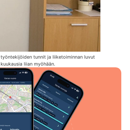
yöntekijöiden tunnit ja liiketoiminnan luvut
 kuukausia liian myöhään.