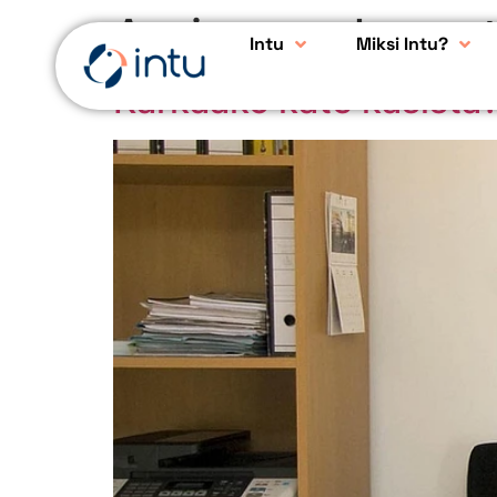
Avainsana:
kanna
Intu
Miksi Intu?
Karkaako kate käsistä