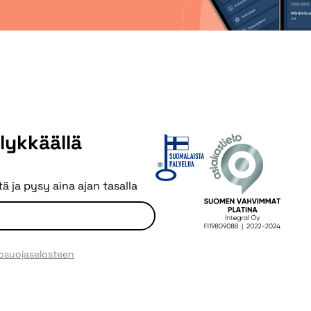
älykkäällä
ä ja pysy aina ajan tasalla
tosuojaselosteen