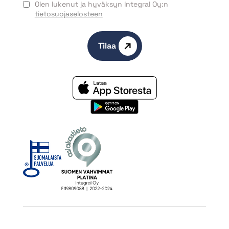
Olen lukenut ja hyväksyn Integral Oy:n
tietosuojaselosteen
Tilaa