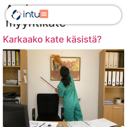
Avainsana:
myyntikate
Karkaako kate käsistä?