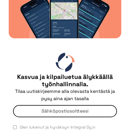
Kasvua ja kilpailuetua älykkäällä
työnhallinnalla.
Tilaa uutiskirjeemme alla olevasta kentästä ja
pysy aina ajan tasalla
Olen lukenut ja hyväksyn Integral Oy:n