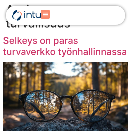
Avainsana:
turvallisuus
Selkeys on paras
turvaverkko työnhallinnassa