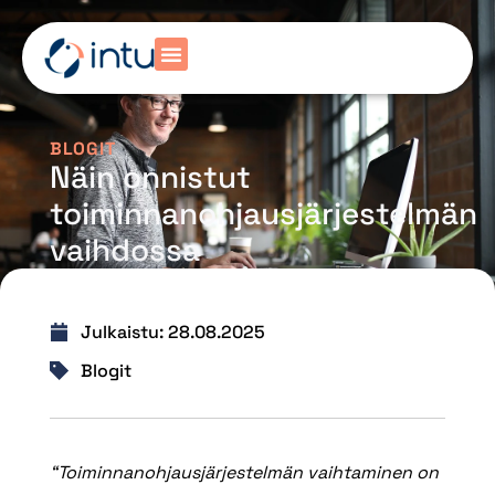
BLOGIT
Näin onnistut
toiminnanohjausjärjestelmän
vaihdossa
Julkaistu:
28.08.2025
Blogit
“Toiminnanohjausjärjestelmän vaihtaminen on