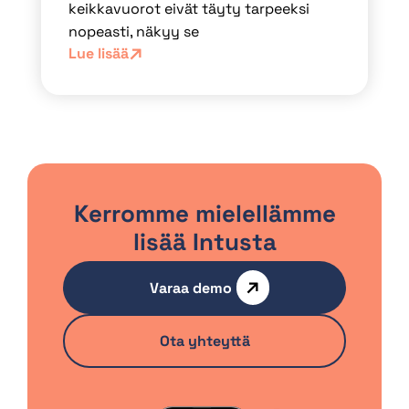
keikkavuorot eivät täyty tarpeeksi
nopeasti, näkyy se
Lue lisää
Kerromme mielellämme
lisää Intusta
Varaa demo
Ota yhteyttä