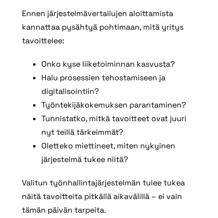
Ennen järjestelmävertailujen aloittamista
kannattaa pysähtyä pohtimaan, mitä yritys
tavoittelee:
Onko kyse liiketoiminnan kasvusta?
Halu prosessien tehostamiseen ja
digitalisointiin?
Työntekijäkokemuksen parantaminen?
Tunnistatko, mitkä tavoitteet ovat juuri
nyt teillä tärkeimmät?
Oletteko miettineet, miten nykyinen
järjestelmä tukee niitä?
Valitun työnhallintajärjestelmän tulee tukea
näitä tavoitteita pitkällä aikavälillä – ei vain
tämän päivän tarpeita.