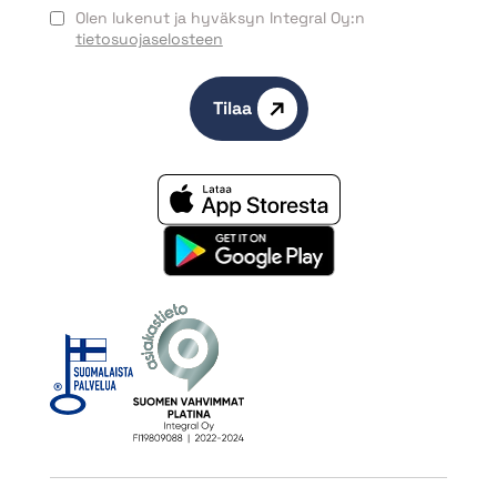
Olen lukenut ja hyväksyn Integral Oy:n
tietosuojaselosteen
Tilaa