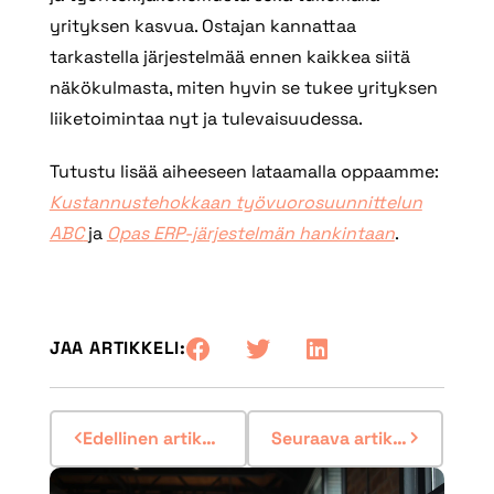
yrityksen kasvua. Ostajan kannattaa
tarkastella järjestelmää ennen kaikkea siitä
näkökulmasta, miten hyvin se tukee yrityksen
liiketoimintaa nyt ja tulevaisuudessa.
Tutustu lisää aiheeseen lataamalla oppaamme:
Kustannustehokkaan työvuorosuunnittelun
ABC
ja
Opas ERP-järjestelmän hankintaan
.
JAA ARTIKKELI:
Edellinen artikkeli
Seuraava artikkeli