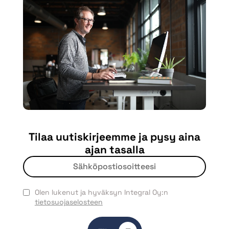
Tilaa uutiskirjeemme ja pysy aina
ajan tasalla
Olen lukenut ja hyväksyn Integral Oy:n
tietosuojaselosteen