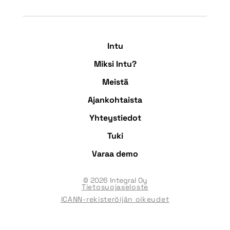
Intu
Miksi Intu?
Meistä
Ajankohtaista
Yhteystiedot
Tuki
Varaa demo
© 2026 Integral Oy
Tietosuojaseloste
ICANN-rekisteröijän oikeudet