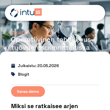
BLOGIT
Operatiivinen tehokkuus
työvuorosuunnittelussa
Julkaistu:
20.05.2026
Blogit
Varaa demo
Miksi se ratkaisee arjen