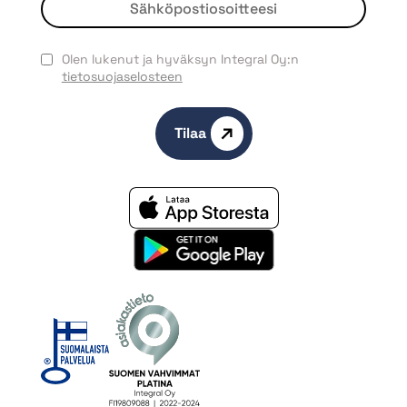
Olen lukenut ja hyväksyn Integral Oy:n
tietosuojaselosteen
Tilaa