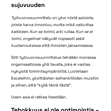
sujuvuuden
Työvuorosuunnittelu on yksi niistä asioista,
joista harva innostuu, mutta mikä vaikuttaa
kaikkeen. Kun se toimii, arki rullaa. Kun se ei
toimi, ongelmat näkyvät nopeasti sekä
kustannuksissa että ihmisten jaksamisessa.
Silti työvuorosuunnittelua tehdään monessa
organisaatiossa yhä tavalla, joka ei vastaa
nykyistä toimintaympäristöä. Luotetaan
Exceleihin, yksittäisten esihenkilöiden muistiin
ja siihen, että “kyllä tämä tästä”.
Usein asia ei ratkea itsestään.
Tehokkuus ei ole optimointia –