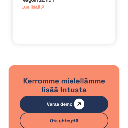
reagointia. Kun
Lue lisää
Kerromme mielellämme
lisää Intusta
Varaa demo
Ota yhteyttä