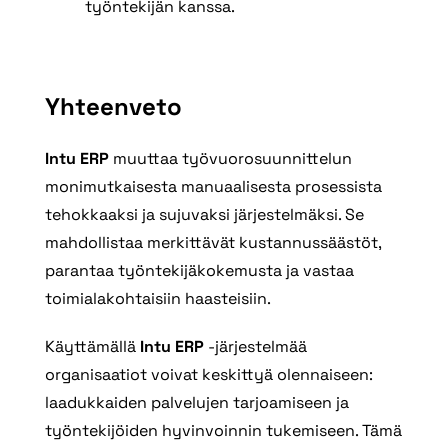
työntekijän kanssa.
Yhteenveto
Intu ERP
muuttaa työvuorosuunnittelun
monimutkaisesta manuaalisesta prosessista
tehokkaaksi ja sujuvaksi järjestelmäksi. Se
mahdollistaa merkittävät kustannussäästöt,
parantaa työntekijäkokemusta ja vastaa
toimialakohtaisiin haasteisiin.
Käyttämällä
Intu ERP
-järjestelmää
organisaatiot voivat keskittyä olennaiseen:
laadukkaiden palvelujen tarjoamiseen ja
työntekijöiden hyvinvoinnin tukemiseen. Tämä