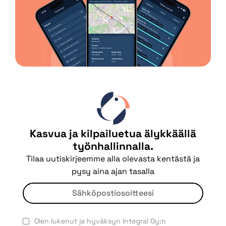
Kasvua ja kilpailuetua älykkäällä
työnhallinnalla.
Tilaa uutiskirjeemme alla olevasta kentästä ja
pysy aina ajan tasalla
Olen lukenut ja hyväksyn Integral Oy:n