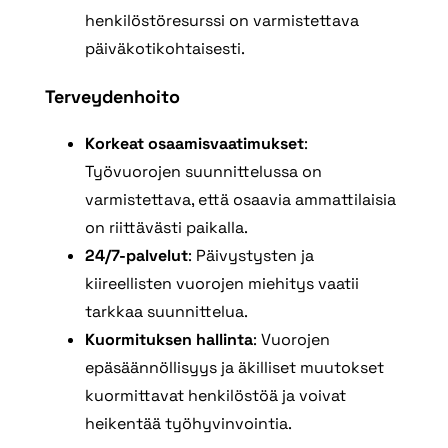
henkilöstöresurssi on varmistettava
päiväkotikohtaisesti.
Terveydenhoito
Korkeat osaamisvaatimukset
:
Työvuorojen suunnittelussa on
varmistettava, että osaavia ammattilaisia
on riittävästi paikalla.
24/7-palvelut
: Päivystysten ja
kiireellisten vuorojen miehitys vaatii
tarkkaa suunnittelua.
Kuormituksen hallinta
: Vuorojen
epäsäännöllisyys ja äkilliset muutokset
kuormittavat henkilöstöä ja voivat
heikentää työhyvinvointia.