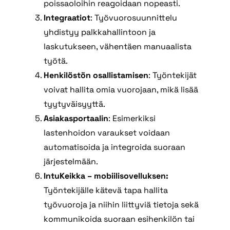
poissaoloihin reagoidaan nopeasti.
Integraatiot
: Työvuorosuunnittelu
yhdistyy palkkahallintoon ja
laskutukseen, vähentäen manuaalista
työtä.
Henkilöstön osallistamisen
: Työntekijät
voivat hallita omia vuorojaan, mikä lisää
tyytyväisyyttä.
Asiakasportaalin
: Esimerkiksi
lastenhoidon varaukset voidaan
automatisoida ja integroida suoraan
järjestelmään.
IntuKeikka – mobiilisovelluksen:
Työntekijälle kätevä tapa hallita
työvuoroja ja niihin liittyviä tietoja sekä
kommunikoida suoraan esihenkilön tai