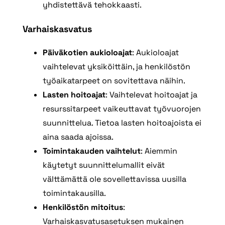
yhdistettävä tehokkaasti.
Varhaiskasvatus
Päiväkotien aukioloajat
: Aukioloajat
vaihtelevat yksiköittäin, ja henkilöstön
työaikatarpeet on sovitettava näihin.
Lasten hoitoajat
: Vaihtelevat hoitoajat ja
resurssitarpeet vaikeuttavat työvuorojen
suunnittelua. Tietoa lasten hoitoajoista ei
aina saada ajoissa.
Toimintakauden vaihtelut
: Aiemmin
käytetyt suunnittelumallit eivät
välttämättä ole sovellettavissa uusilla
toimintakausilla.
Henkilöstön mitoitus
:
Varhaiskasvatusasetuksen mukainen