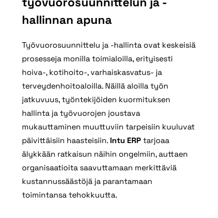
työvuorosuunnittelun ja -
hallinnan apuna
Työvuorosuunnittelu ja -hallinta ovat keskeisiä
prosesseja monilla toimialoilla, erityisesti
hoiva-, kotihoito-, varhaiskasvatus- ja
terveydenhoitoaloilla. Näillä aloilla työn
jatkuvuus, työntekijöiden kuormituksen
hallinta ja työvuorojen joustava
mukauttaminen muuttuviin tarpeisiin kuuluvat
päivittäisiin haasteisiin.
Intu ERP
tarjoaa
älykkään ratkaisun näihin ongelmiin, auttaen
organisaatioita saavuttamaan merkittäviä
kustannussäästöjä ja parantamaan
toimintansa tehokkuutta.