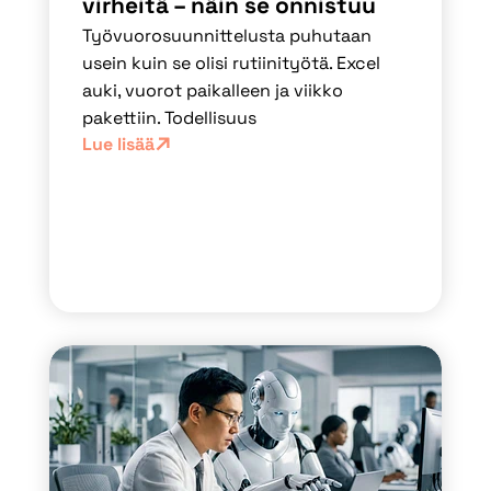
virheitä – näin se onnistuu
Työvuorosuunnittelusta puhutaan
usein kuin se olisi rutiinityötä. Excel
auki, vuorot paikalleen ja viikko
pakettiin. Todellisuus
Lue lisää