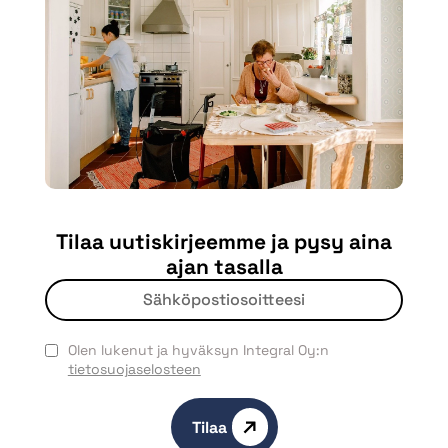
Tilaa uutiskirjeemme ja pysy aina
ajan tasalla
Olen lukenut ja hyväksyn Integral Oy:n
tietosuojaselosteen
Tilaa