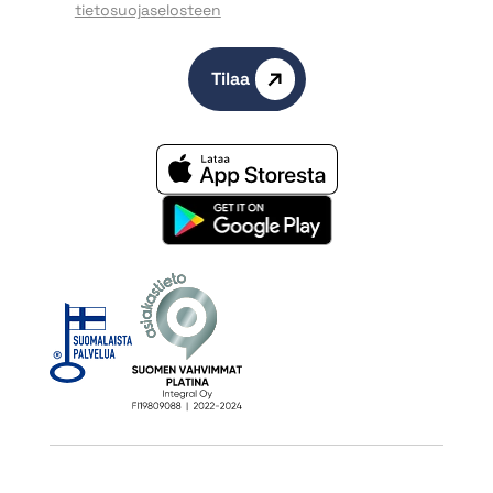
tietosuojaselosteen
Tilaa