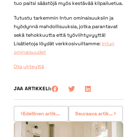
tuo paitsi säästöjä myös kestävää kilpailuetua.
Tutustu tarkemmin Intun ominaisuuksiin ja
hyödynnä mahdollisuuksia, jotka parantavat
sekä tehokkuutta että työviihtyvyyttä!
Lisätietoja löydät verkkosivuiltamme:
Intun
ominaisuudet
Ota yhteyttä
JAA ARTIKKELI:
Edellinen artikkeli
Seuraava artikkeli