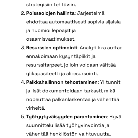
strategisiin tehtäviin.
Poissaolojen hallinta
: Järjestelmä
ehdottaa automaattisesti sopivia sijaisia
ja huomioi lepoajat ja
osaamisvaatimukset.
Resurssien optimointi
: Analytiikka auttaa
ennakoimaan kysyntäpiikit ja
resurssitarpeet, jolloin voidaan välttää
ylikapasiteetti ja aliresursointi.
Palkkahallinnon tehostaminen
: Ylitunnit
ja lisät dokumentoidaan tarkasti, mikä
nopeuttaa palkanlaskentaa ja vähentää
virheitä.
Työtyytyväisyyden parantaminen
: Hyvä
suunnittelu lisää työhyvinvointia ja
vähentää henkilöstön vaihtuvuutta.