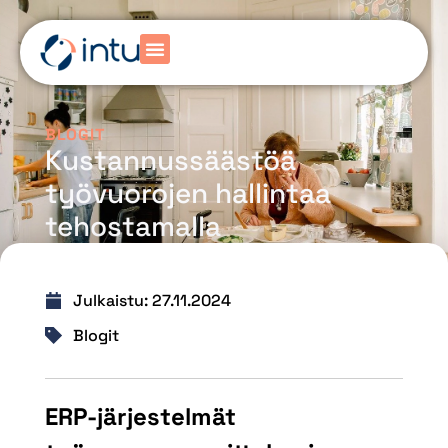
BLOGIT
Kustannussäästöä
työvuorojen hallintaa
tehostamalla
Julkaistu:
27.11.2024
Blogit
ERP-järjestelmät